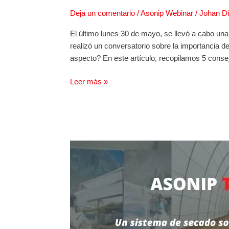
Deja un comentario
/
Asonip Webinar
/
Johan D
El último lunes 30 de mayo, se llevó a cabo una
realizó un conversatorio sobre la importancia d
aspecto? En este artículo, recopilamos 5 consej
Leer más »
Un
sistema
de
secado
solar
para
refrescar