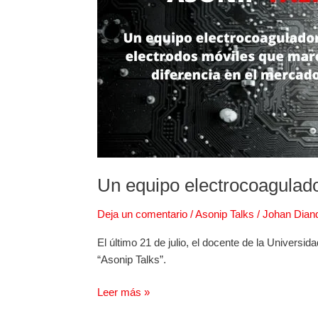
electrodos
móviles
que
marca
la
diferencia
en
el
mercado
Un equipo electrocoagulado
Deja un comentario
/
Asonip Talks
/
Johan Dian
El último 21 de julio, el docente de la Univers
“Asonip Talks”.
Leer más »