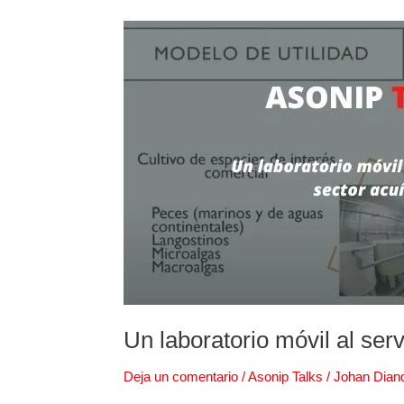
Un
laboratorio
móvil
al
servicio
del
sector
acuícola
Un laboratorio móvil al serv
Deja un comentario
/
Asonip Talks
/
Johan Dian