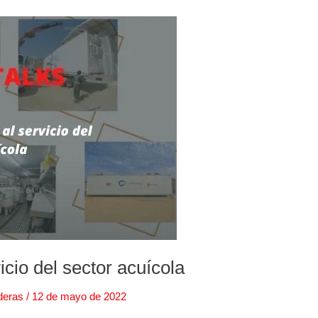
icio del sector acuícola
deras
/
12 de mayo de 2022