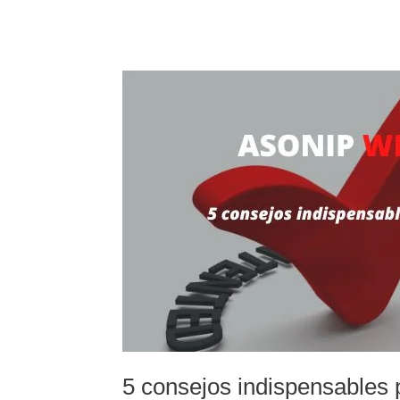
5
consejos
indispensables
para
patentar
tu
producto
5 consejos indispensables 