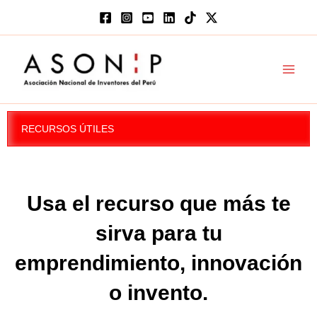
Ir
al
contenido
Main
Men
RECURSOS ÚTILES
Usa el recurso que más te
sirva para tu
emprendimiento, innovación
o invento.