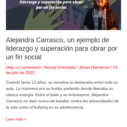
y
superación
para
obrar
por
un
Alejandra Carrasco, un ejemplo de
fin
liderazgo y superación para obrar por
social
un fin social
Deja un comentario
/
Asonip Entrevista
/
Johan Dianderas
/
19
de julio de 2022
Cuando tenía 13 años, su iniciativa la destacaba entre toda su
aula. La marinera era su hobby preferido donde liberaba su
clásica energía. Entre el baile y su entusiasmo, Alejandra
Carrasco no dejó nunca de batallar contra las adversidades de
la vida como el bullying en su adolescencia.
Leer más »