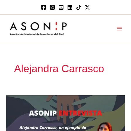
Ir
al
contenido
Main
Men
Alejandra Carrasco
Alejandra
Carrasco,
un
ejemplo
de
liderazgo